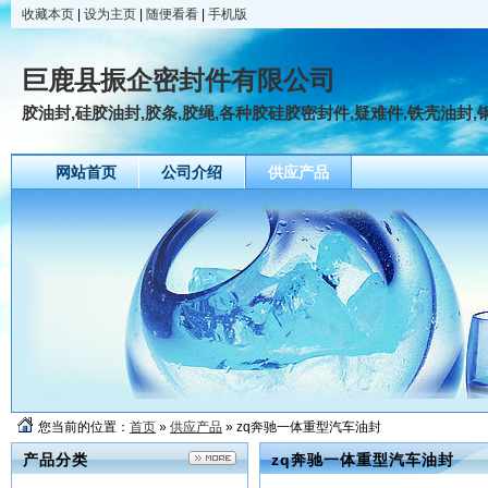
收藏本页
|
设为主页
|
随便看看
|
手机版
巨鹿县振企密封件有限公司
胶油封,硅胶油封,胶条,胶绳,各种胶硅胶密封件,疑难件,铁壳油封,钢厂
网站首页
公司介绍
供应产品
您当前的位置：
首页
»
供应产品
» zq奔驰一体重型汽车油封
产品分类
zq奔驰一体重型汽车油封