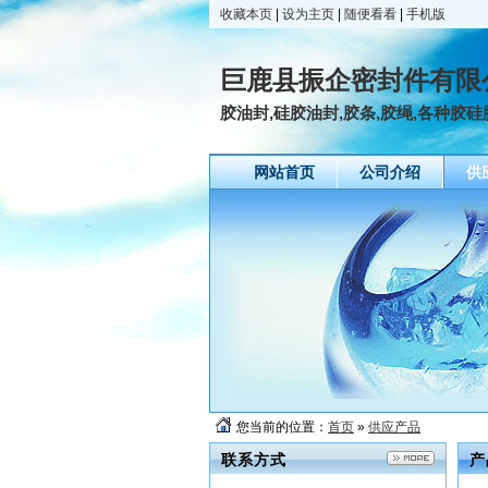
收藏本页
|
设为主页
|
随便看看
|
手机版
巨鹿县振企密封件有限
胶油封,硅胶油封,胶条,胶绳,各种胶硅胶
网站首页
公司介绍
供
您当前的位置：
首页
»
供应产品
联系方式
产