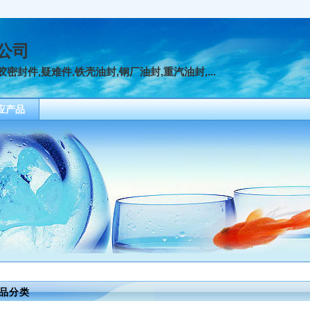
公司
密封件,疑难件,铁壳油封,钢厂油封,重汽油封,...
应产品
品分类